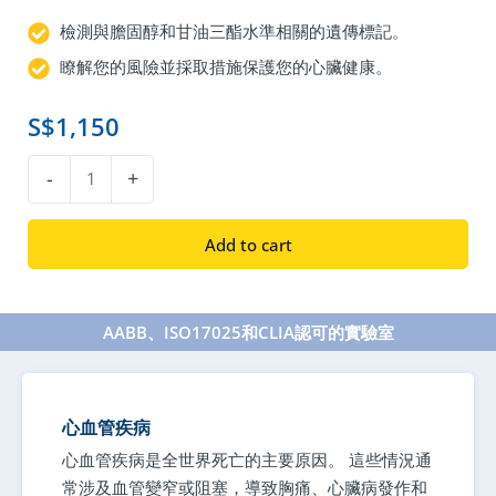
檢測與膽固醇和甘油三酯水準相關的遺傳標記。
瞭解您的風險並採取措施保護您的心臟健康。
S$
1,150
DNA
-
+
心
臟
Add to cart
健
康
鑑
AABB、ISO17025和CLIA認可的實驗室
定
quantity
心血管疾病
心血管疾病是全世界死亡的主要原因。 這些情況通
常涉及血管變窄或阻塞，導致胸痛、心臟病發作和