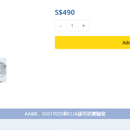
S$
490
表
-
+
親
鑑
Add
定
quantity
AABB、ISO17025和CLIA認可的實驗室