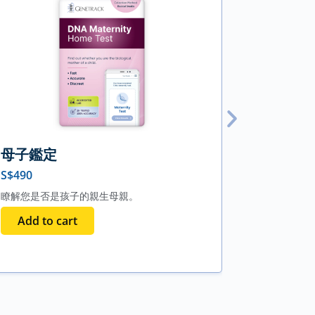
母子鑑定
叔母或
S$
490
S$
490
瞭解您是否是孩子的親生母親。
瞭解您是否
Add to cart
Add to