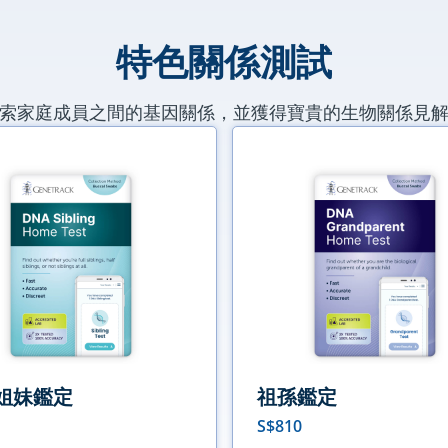
特色關係測試
索家庭成員之間的基因關係，並獲得寶貴的生物關係見
姐妹鑑定
祖孫鑑定
S$
810