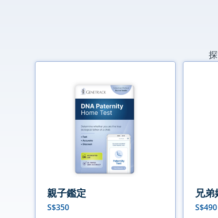
探
親子鑑定
兄弟
S$
350
S$
490