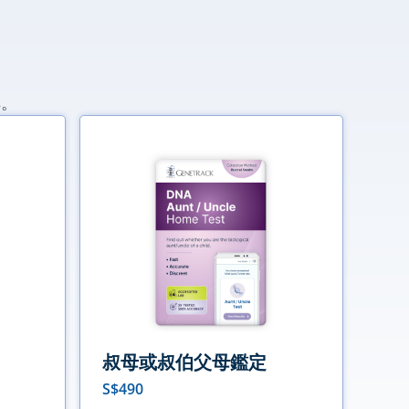
解。
叔母或叔伯父母鑑定
S$
490